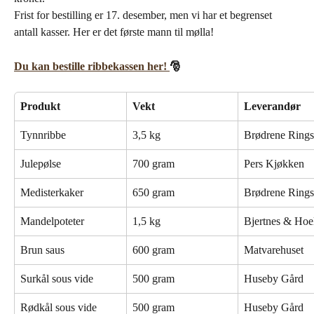
Frist for bestilling er 17. desember, men vi har et begrenset 
antall kasser. Her er det første mann til mølla!
Du kan bestille ribbekassen her! 
🎅 
Produkt
Vekt
Leverandør
Tynnribbe
3,5 kg
Brødrene Rings
Julepølse
700 gram
Pers Kjøkken
Medisterkaker
650 gram
Brødrene Rings
Mandelpoteter
1,5 kg
Bjertnes & Hoe
Brun saus
600 gram
Matvarehuset
Surkål sous vide
500 gram
Huseby Gård
Rødkål sous vide
500 gram
Huseby Gård