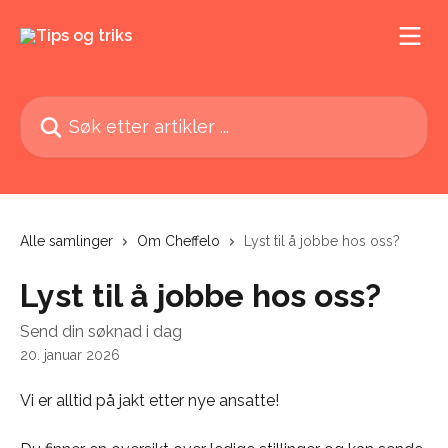
Gå til hovedinnhold
Søk etter artikler ...
Alle samlinger
Om Cheffelo
Lyst til å jobbe hos oss?
Lyst til å jobbe hos oss?
Send din søknad i dag
20. januar 2026
Vi er alltid på jakt etter nye ansatte! 