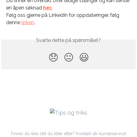
Du finner en oversikt over ledige stillinger og kan sende 
en åpen søknad 
her
.
Følg oss gjerne på LinkedIn for oppdateringer, følg 
denne 
linken
.
Svarte dette på spørsmålet?
😞
😐
😃
Finner du ikke det du leter etter? Kontakt vår kundeservice!