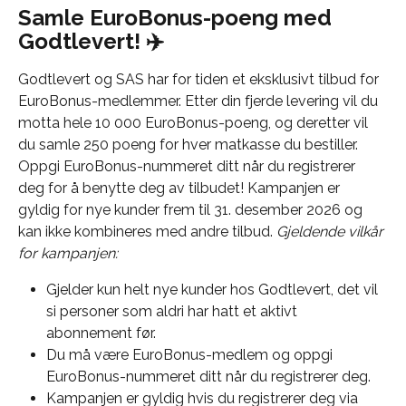
Samle EuroBonus-poeng med 
Godtlevert! 
✈️
Godtlevert og SAS har for tiden et eksklusivt tilbud for 
EuroBonus-medlemmer. Etter din fjerde levering vil du 
motta hele 10 000 EuroBonus-poeng, og deretter vil 
du samle 250 poeng for hver matkasse du bestiller. 
Oppgi EuroBonus-nummeret ditt når du registrerer 
deg for å benytte deg av tilbudet! Kampanjen er 
gyldig for nye kunder frem til 31. desember 2026 og 
kan ikke kombineres med andre tilbud. 
Gjeldende vilkår 
for kampanjen:
Gjelder kun helt nye kunder hos Godtlevert, det vil 
si personer som aldri har hatt et aktivt 
abonnement før.
Du må være EuroBonus-medlem og oppgi 
EuroBonus-nummeret ditt når du registrerer deg.
Kampanjen er gyldig hvis du registrerer deg via 