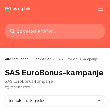
Gå til hovedinnhold
Søk etter artikler ...
Alle samlinger
Kampanjer
SAS EuroBonus-kampanje
SAS EuroBonus-kampanje
SAS EuroBonus-kampanje
23. februar 2026
Innholdsfortegnelse